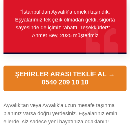
“İstanbul’dan Ayvalık’a emekli taşındık.
Eşyalarımız tek çizik olmadan geldi, sigorta
sayesinde de içimiz rahattı. Teşekkürler!” –
Ahmet Bey, 2025 müşterimiz
ŞEHİRLER ARASI TEKLİF AL →
0540 209 10 10
Ayvalık’tan veya Ayvalık’a uzun mesafe taşınma
planınız varsa doğru yerdesiniz. Eşyalarınız emin
ellerde, siz sadece yeni hayatınıza odaklanın!