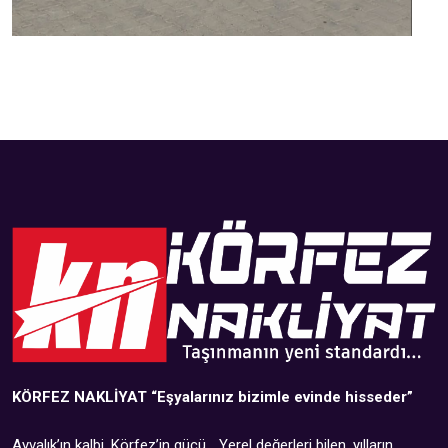
KÖRFEZ NAKLİYAT
“Eşyalarınız bizimle evinde hisseder”
Ayvalık’ın kalbi, Körfez’in gücü… Yerel değerleri bilen, yılların