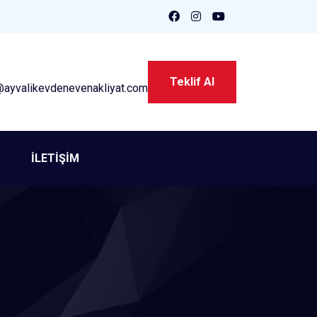
Teklif Al
@ayvalikevdenevenakliyat.com
İLETİŞİM