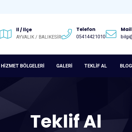
Telefon
Mail
İl / İlçe
05414421010
bilgi
AYVALIK / BALIKESİR
HİZMET BÖLGELERİ
GALERİ
TEKLİF AL
BLOG
Teklif Al