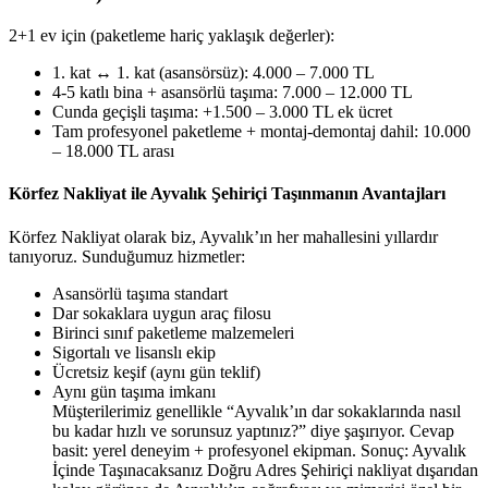
2+1 ev için (paketleme hariç yaklaşık değerler):
1. kat ↔ 1. kat (asansörsüz): 4.000 – 7.000 TL
4-5 katlı bina + asansörlü taşıma: 7.000 – 12.000 TL
Cunda geçişli taşıma: +1.500 – 3.000 TL ek ücret
Tam profesyonel paketleme + montaj-demontaj dahil: 10.000
– 18.000 TL arası
Körfez Nakliyat ile Ayvalık Şehiriçi Taşınmanın Avantajları
Körfez Nakliyat olarak biz, Ayvalık’ın her mahallesini yıllardır
tanıyoruz. Sunduğumuz hizmetler:
Asansörlü taşıma standart
Dar sokaklara uygun araç filosu
Birinci sınıf paketleme malzemeleri
Sigortalı ve lisanslı ekip
Ücretsiz keşif (aynı gün teklif)
Aynı gün taşıma imkanı
Müşterilerimiz genellikle “Ayvalık’ın dar sokaklarında nasıl
bu kadar hızlı ve sorunsuz yaptınız?” diye şaşırıyor. Cevap
basit: yerel deneyim + profesyonel ekipman. Sonuç: Ayvalık
İçinde Taşınacaksanız Doğru Adres Şehiriçi nakliyat dışarıdan