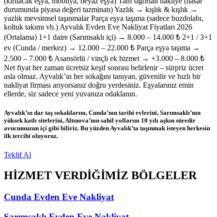
(kırılacak eşya, mobilya, beyaz eşya) Tam sigortalı nakliye (hasar
durumunda piyasa değeri tazminatı) Yazlık → kışlık & kışlık →
yazlık mevsimsel taşınmalar Parça eşya taşıma (sadece buzdolabı,
koltuk takımı vb.) Ayvalık Evden Eve Nakliyat Fiyatları 2026
(Ortalama) 1+1 daire (Sarımsaklı içi) → 8.000 – 14.000 ₺ 2+1 / 3+1
ev (Cunda / merkez) → 12.000 – 22.000 ₺ Parça eşya taşıma →
2.500 – 7.000 ₺ Asansörlü / vinçli ek hizmet → +3.000 – 8.000 ₺
Net fiyat her zaman ücretsiz keşif sonrası belirlenir – sürpriz ücret
asla olmaz. Ayvalık’ın her sokağını tanıyan, güvenilir ve hızlı bir
nakliyat firması arıyorsanız doğru yerdesiniz. Eşyalarınız emin
ellerde, siz sadece yeni yuvanıza odaklanın.
Ayvalık’ın dar taş sokaklarını, Cunda’nın tarihi evlerini, Sarımsaklı’nın
yüksek katlı sitelerini, Altınova’nın sahil yollarını 10 yılı aşkın süredir
avucumuzun içi gibi biliriz. Bu yüzden Ayvalık’ta taşınmak isteyen herkesin
ilk tercihi oluyoruz.
Teklif Al
HİZMET VERDİĞİMİZ BÖLGELER
Cunda Evden Eve Nakliyat
Sarımsaklı Evden Eve Nakliyat