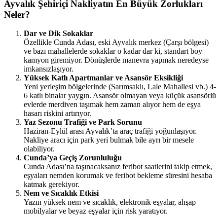
Ayvalık Şehiriçi Nakliyatın En Büyük Zorlukları
Neler?
Dar ve Dik Sokaklar
Özellikle Cunda Adası, eski Ayvalık merkez (Çarşı bölgesi)
ve bazı mahallelerde sokaklar o kadar dar ki, standart boy
kamyon giremiyor. Dönüşlerde manevra yapmak neredeyse
imkansızlaşıyor.
Yüksek Katlı Apartmanlar ve Asansör Eksikliği
Yeni yerleşim bölgelerinde (Sarımsaklı, Lale Mahallesi vb.) 4-
6 katlı binalar yaygın. Asansör olmayan veya küçük asansörlü
evlerde merdiven taşımak hem zaman alıyor hem de eşya
hasarı riskini artırıyor.
Yaz Sezonu Trafiği ve Park Sorunu
Haziran-Eylül arası Ayvalık’ta araç trafiği yoğunlaşıyor.
Nakliye aracı için park yeri bulmak bile ayrı bir mesele
olabiliyor.
Cunda’ya Geçiş Zorunluluğu
Cunda Adası’na taşınacaksanız feribot saatlerini takip etmek,
eşyaları nemden korumak ve feribot bekleme süresini hesaba
katmak gerekiyor.
Nem ve Sıcaklık Etkisi
Yazın yüksek nem ve sıcaklık, elektronik eşyalar, ahşap
mobilyalar ve beyaz eşyalar için risk yaratıyor.