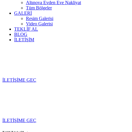
Altınova Evden Eve Nakliyat
Tüm Bölgeler
GALERİ
Resim Galerisi
Video Galerisi
TEKLİF AL
BLOG
İLETİŞİM
Ayvalık Nakliyat
Ayvalıkı Evden Eve Nakliyat – Profesyonel, Sigortalı ve Hasarsız
Taşıma
İLETİŞİME GEÇ
Ayvalık Evden Eve
Profesyonel ekip, teknolojik ekipman ve kaliteli araçlar ile sigortalı
taşımacılık hizmeti
İLETİŞİME GEÇ