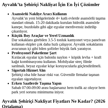
Ayvalık’ta Şehiriçi Nakliyat İçin En İyi Çözümler
Asansörlü Nakliye Aracı Kullanın
Ayvalık’ın yeni bölgelerinde 4+ katlı evlerde asansörlü taşıma
standart
olmalı. 15-20 dakikada kurulan hidrolik asansörle
kanepe, buzdolabı gibi ağır eşyalar merdivensiz indirilip
çıkarılıyor.
Küçük Boy Araçlar ve Yerel Uzmanlık
Dar sokaklara girebilen 3.5-5 tonluk kamyonet veya panelvan
kullanan ekipler çok daha hızlı çalışıyor. Ayvalık sokaklarını
avucunun içi gibi bilen şoförler büyük fark yaratıyor.
Profesyonel Paketleme Şart
Kırılacak eşyalar için balonlu naylon + köpük levha + kraft
kağıt kombinasyonu kullanın. Mobilyalar streç filmle
sarılmalı, beyaz eşyalar köşe koruyucularla güçlendirilmeli.
Sigortalı Hizmet Alın
Şehiriçi olsa bile hasar riski var. Güvenilir firmalar taşınan
eşyaları sigortalıyor.
Erken Saatlerde Taşıma Yapın
Sabah 07:00-09:00 arası başlarsanız hem trafik az oluyor hem
park yeri sorunu minimuma iniyor.
Ayvalık Şehiriçi Nakliyat Fiyatları Ne Kadar? (2026
Ortalama)