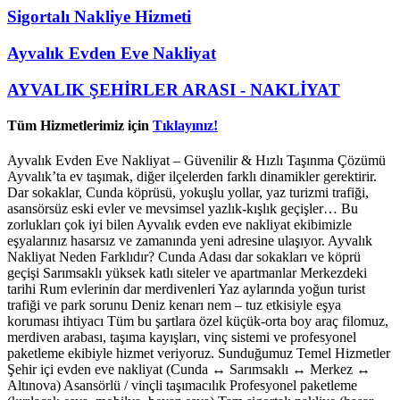
Sigortalı Nakliye Hizmeti
Ayvalık Evden Eve Nakliyat
AYVALIK ŞEHİRLER ARASI - NAKLİYAT
Tüm Hizmetlerimiz için
Tıklayınız!
Ayvalık Evden Eve Nakliyat – Güvenilir & Hızlı Taşınma Çözümü
Ayvalık’ta ev taşımak, diğer ilçelerden farklı dinamikler gerektirir.
Dar sokaklar, Cunda köprüsü, yokuşlu yollar, yaz turizmi trafiği,
asansörsüz eski evler ve mevsimsel yazlık-kışlık geçişler… Bu
zorlukları çok iyi bilen Ayvalık evden eve nakliyat ekibimizle
eşyalarınız hasarsız ve zamanında yeni adresine ulaşıyor. Ayvalık
Nakliyat Neden Farklıdır? Cunda Adası dar sokakları ve köprü
geçişi Sarımsaklı yüksek katlı siteler ve apartmanlar Merkezdeki
tarihi Rum evlerinin dar merdivenleri Yaz aylarında yoğun turist
trafiği ve park sorunu Deniz kenarı nem – tuz etkisiyle eşya
koruması ihtiyacı Tüm bu şartlara özel küçük-orta boy araç filomuz,
merdiven arabası, taşıma kayışları, vinç sistemi ve profesyonel
paketleme ekibiyle hizmet veriyoruz. Sunduğumuz Temel Hizmetler
Şehir içi evden eve nakliyat (Cunda ↔ Sarımsaklı ↔ Merkez ↔
Altınova) Asansörlü / vinçli taşımacılık Profesyonel paketleme