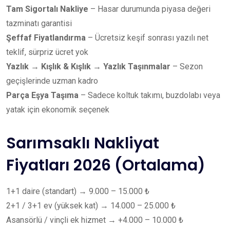
Tam Sigortalı Nakliye
– Hasar durumunda piyasa değeri
tazminatı garantisi
Şeffaf Fiyatlandırma
– Ücretsiz keşif sonrası yazılı net
teklif, sürpriz ücret yok
Yazlık → Kışlık & Kışlık → Yazlık Taşınmalar
– Sezon
geçişlerinde uzman kadro
Parça Eşya Taşıma
– Sadece koltuk takımı, buzdolabı veya
yatak için ekonomik seçenek
Sarımsaklı Nakliyat
Fiyatları 2026 (Ortalama)
1+1 daire (standart) → 9.000 – 15.000 ₺
2+1 / 3+1 ev (yüksek kat) → 14.000 – 25.000 ₺
Asansörlü / vinçli ek hizmet → +4.000 – 10.000 ₺